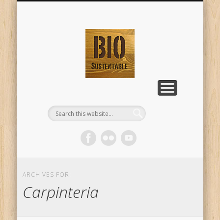
TALLERES DE BIO-CONSTRUCCIÓN
NATURAL BUILDING WORKSHOPS
HOME
Página principal
En Ingeniero Maschwitz - Dique
English Version
BioSustentabl
Lujan
ARCHIVES FOR:
Carpinteria