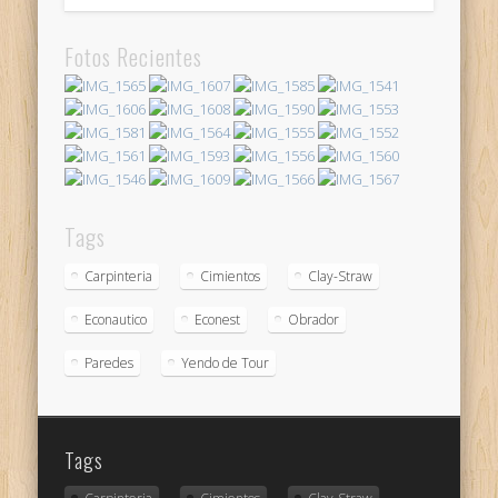
Fotos Recientes
Tags
Carpinteria
Cimientos
Clay-Straw
Econautico
Econest
Obrador
Paredes
Yendo de Tour
Tags