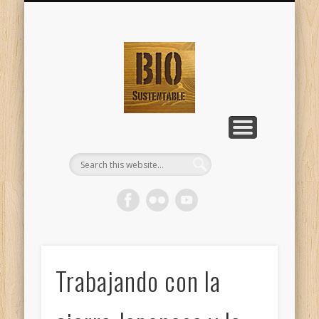
TALLERES DE BIO-CONSTRUCCIÓN
NATURAL BUILDING WORKSHOPS
HOME
Página principal
En Ingeniero Maschwitz - Dique
English Version
BioSustentabl
Lujan
Trabajando con la