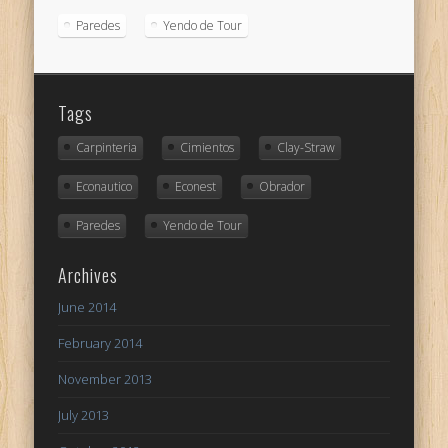
Paredes
Yendo de Tour
Tags
Carpinteria
Cimientos
Clay-Straw
Econautico
Econest
Obrador
Paredes
Yendo de Tour
Archives
June 2014
February 2014
November 2013
July 2013